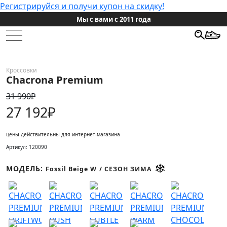
Регистрируйся и получи купон на скидку!
Отзывы на Янд
НОВИНКИ
Кроссовки
Chacrona Premium
ЖЕНСКИЕ
31 990₽
МУЖСКИЕ
27 192₽
ПРОЕКТЫ
цены действительны для интернет-магазина
Артикул: 120090
ПОДАРОЧНЫЕ СЕРТИФИКАТЫ
МОДЕЛЬ:
Fossil Beige W
/ СЕЗОН ЗИМА
HONEST SALE
ИНФОРМАЦИЯ
КОНТАКТЫ