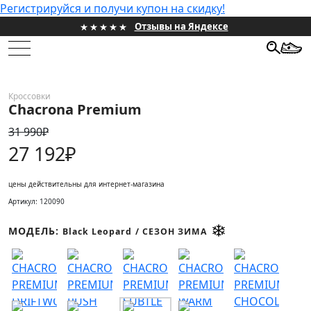
Регистрируйся и получи купон на скидку!
Отзывы на Яндексе
НОВИНКИ
Кроссовки
Chacrona Premium
ЖЕНСКИЕ
31 990₽
МУЖСКИЕ
27 192₽
ПРОЕКТЫ
цены действительны для интернет-магазина
Артикул: 120090
ПОДАРОЧНЫЕ СЕРТИФИКАТЫ
МОДЕЛЬ:
Black Leopard
/ СЕЗОН ЗИМА
HONEST SALE
ИНФОРМАЦИЯ
КОНТАКТЫ