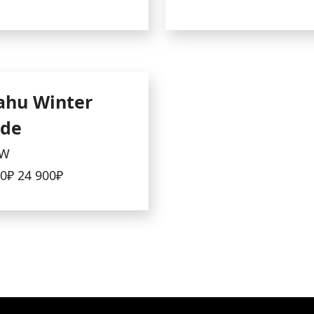
hu Winter
ede
 W
10₽
24 900₽