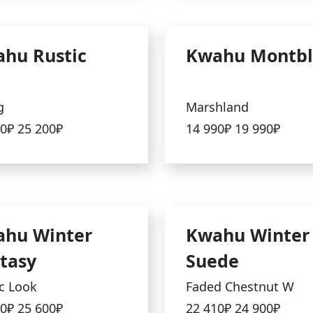
hu Rustic
Kwahu Montbl
g
Marshland
20₽
25 200₽
14 990₽
19 990₽
hu Winter
Kwahu Winter
tasy
Suede
c Look
Faded Chestnut W
40₽
25 600₽
22 410₽
24 900₽