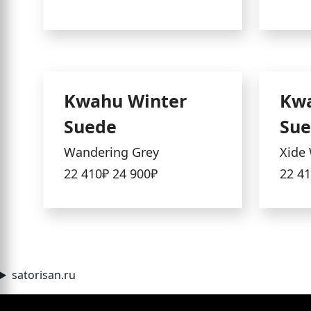
Kwahu Winter
Kwa
Suede
Su
Wandering Grey
Xide
22 410₽
24 900₽
22 4
satorisan.ru