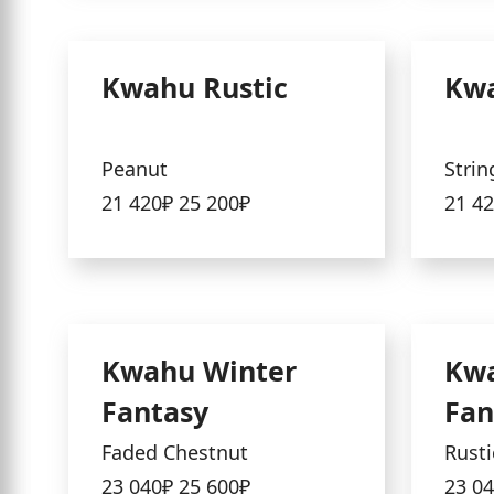
Kwahu Rustic
Kwa
Peanut
Strin
21 420₽
25 200₽
21 4
Kwahu Winter
Kwa
Fantasy
Fan
Faded Chestnut
Rusti
23 040₽
25 600₽
23 0