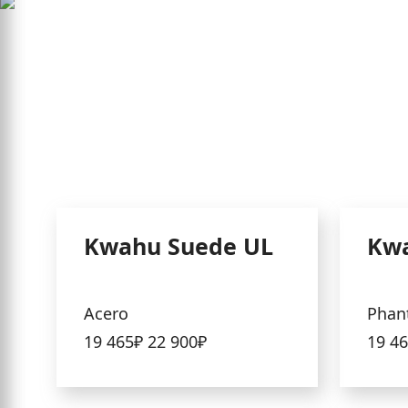
Kwahu Suede UL
Kwa
Acero
Phan
19 465₽
22 900₽
19 4