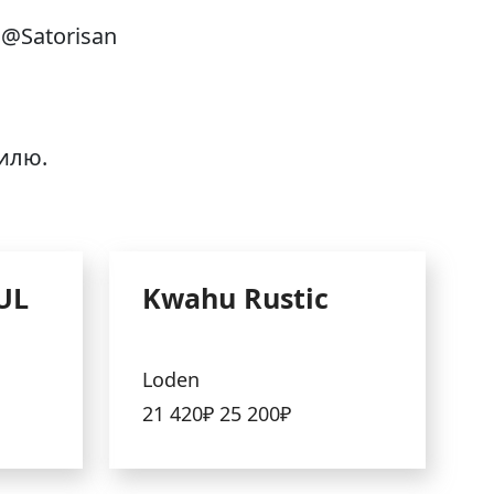
@Satorisan
тилю.
UL
Kwahu Rustic
Loden
21 420₽
25 200₽