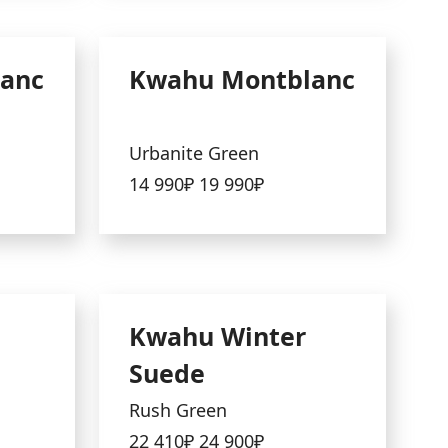
anc
Kwahu Montblanc
Urbanite Green
14 990₽
19 990₽
Kwahu Winter
Suede
Rush Green
22 410₽
24 900₽