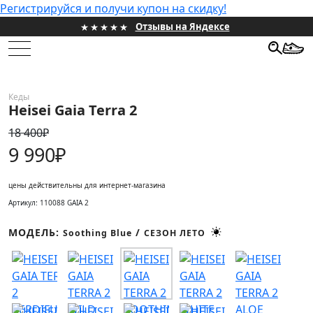
Регистрируйся и получи купон на скидку!
Отзывы на Яндексе
НОВИНКИ
Кеды
Heisei Gaia Terra 2
ЖЕНСКИЕ
18 400₽
МУЖСКИЕ
9 990₽
ПРОЕКТЫ
цены действительны для интернет-магазина
Артикул: 110088 GAIA 2
ПОДАРОЧНЫЕ СЕРТИФИКАТЫ
МОДЕЛЬ:
/
Soothing Blue
СЕЗОН ЛЕТО
HONEST SALE
ИНФОРМАЦИЯ
КОНТАКТЫ