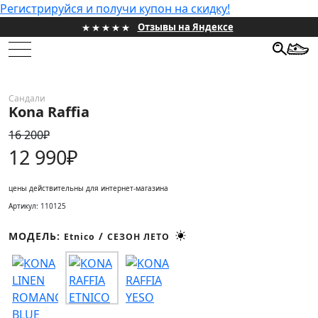
Регистрируйся и получи купон на скидку!
Отзывы на Яндексе
НОВИНКИ
Сандали
Kona Raffia
ЖЕНСКИЕ
16 200₽
МУЖСКИЕ
12 990₽
ПРОЕКТЫ
цены действительны для интернет-магазина
Артикул: 110125
ПОДАРОЧНЫЕ СЕРТИФИКАТЫ
МОДЕЛЬ:
/
Etnico
СЕЗОН ЛЕТО
HONEST SALE
ИНФОРМАЦИЯ
КОНТАКТЫ