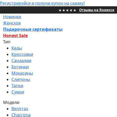
Регистрируйся и получи купон на скидку!
Отзывы на Яндексе
Новинки
Женское
Подарочные сертификаты
НОВИНКИ
Honest Sale
Тип
ЖЕНСКИЕ
Кеды
Кроссовки
МУЖСКИЕ
Сандалии
ПРОЕКТЫ
Ботинки
Мокасины
ПОДАРОЧНЫЕ СЕРТИФИКАТЫ
Слипоны
Тапки
HONEST SALE
Сумки
ИНФОРМАЦИЯ
Модели
Benirras
КОНТАКТЫ
Chacrona