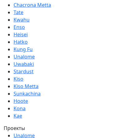
Chacrona Metta
СОЦИАЛЬНЫЕ СЕТИ
Tate
Kwahu
ЛИЧНЫЙ КАБИНЕТ
Enso
ОПТОВЫМ КЛИЕНТАМ
Heisei
Hatko
Kung Fu
Unalome
Uwabaki
Stardust
Kiso
Kiso Metta
Sunkachina
Hoote
Kona
Kae
Проекты
Unalome