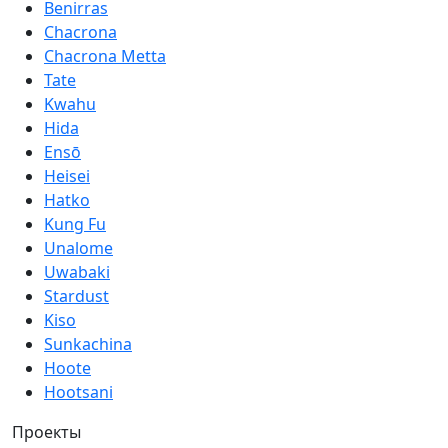
Benirras
Chacrona
Chacrona Metta
Tate
Kwahu
Hida
Ensō
Heisei
Hatko
Kung Fu
Unalome
Uwabaki
Stardust
Kiso
Sunkachina
Hoote
Hootsani
Проекты