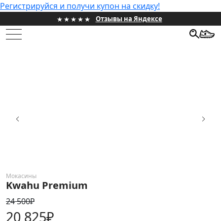
Регистрируйся и получи купон на скидку!
Отзывы на Яндексе
НОВИНКИ
ЖЕНСКИЕ
МУЖСКИЕ
ПРОЕКТЫ
ПОДАРОЧНЫЕ СЕРТИФИКАТЫ
HONEST SALE
Мокасины
Kwahu Premium
ИНФОРМАЦИЯ
24 500₽
КОНТАКТЫ
20 825₽