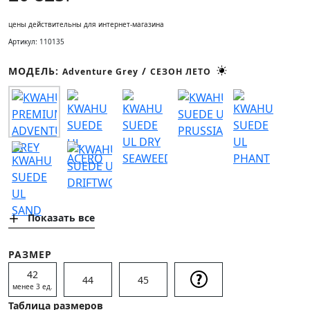
СОЦИАЛЬНЫЕ СЕТИ
цены действительны для интернет-магазина
Артикул: 110135
ЛИЧНЫЙ КАБИНЕТ
МОДЕЛЬ:
/
Adventure Grey
СЕЗОН ЛЕТО
ОПТОВЫМ КЛИЕНТАМ
Показать все
РАЗМЕР
42
44
45
менее 3 ед.
Таблица размеров