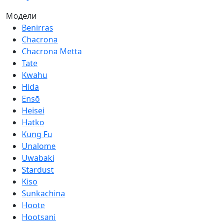
Модели
Benirras
Chacrona
Chacrona Metta
Tate
Kwahu
Hida
Ensō
Heisei
Hatko
Kung Fu
Unalome
Uwabaki
Stardust
Kiso
Sunkachina
Hoote
Hootsani