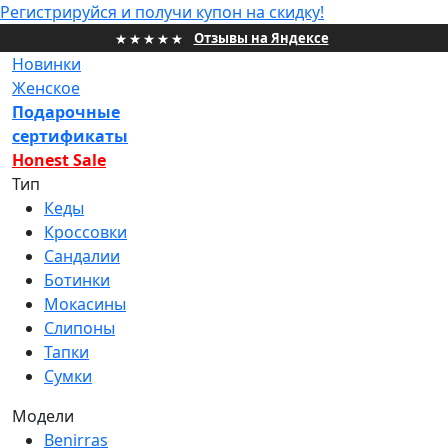
Регистрируйся и получи купон на скидку!
Отзывы на Яндексе
Новинки
Женское
Подарочные
НОВИНКИ
сертификаты
Honest Sale
ЖЕНСКИЕ
Тип
Кеды
МУЖСКИЕ
Кроссовки
ПРОЕКТЫ
Сандалии
Ботинки
ПОДАРОЧНЫЕ СЕРТИФИКАТЫ
Мокасины
Слипоны
HONEST SALE
Тапки
Сумки
ИНФОРМАЦИЯ
Модели
КОНТАКТЫ
Benirras